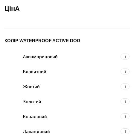
ЦінА
КОЛІР WATERPROOF ACTIVE DOG
Аквамариновий
1
Блакитний
1
Жовтий
1
Золотий
1
Кораловий
1
Лавандовий
1