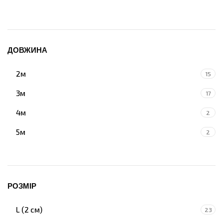
ДОВЖИНА
2м
15
3м
17
4м
2
5м
2
РОЗМІР
L (2 см)
23