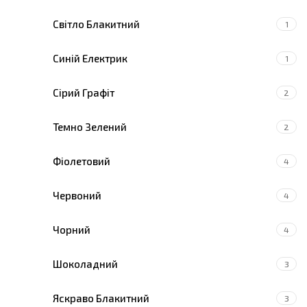
Світло Блакитний
1
Синій Електрик
1
Сірий Графіт
2
Темно Зелений
2
Фіолетовий
4
Червоний
4
Чорний
4
Шоколадний
3
Яскраво Блакитний
3