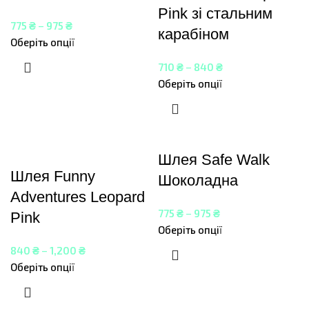
Pink зі стальним
775
₴
–
975
₴
карабіном
Оберіть опції
710
₴
–
840
₴
Оберіть опції
Шлея Safe Walk
Шлея Funny
Шоколадна
Adventures Leopard
775
₴
–
975
₴
Pink
Оберіть опції
840
₴
–
1,200
₴
Оберіть опції