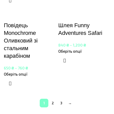
Повідець
Шлея Funny
Monochrome
Adventures Safari
Оливковий зі
840
₴
–
1,200
₴
стальним
Оберіть опції
карабіном
650
₴
–
760
₴
Оберіть опції
1
2
3
→