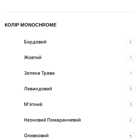
КОЛІР MONOCHROME
Бордовий
2
Жовтий
1
Зелена Трава
1
Лавандовий
5
М'ятний
3
Неоновий Помаранчевий
2
Оливковий
4