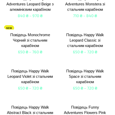
Adventures Leopard Beige з
Adventures Monstera зі
алюмінієвим карабіном
стальним карабіном
840
₴
–
970
₴
710
₴
–
840
₴
NEW
Повідець Monochrome
Повідець Happy Walk
Чорний зі стальним
Leopard Classic зі
карабіном
стальним карабіном
650
₴
–
760
₴
650
₴
–
720
₴
Повідець Happy Walk
Повідець Happy Walk
Leopard Violet зі стальним
Space зі стальним
карабіном
карабіном
650
₴
–
720
₴
650
₴
–
720
₴
Повідець Happy Walk
Повідець Funny
Abstract Black зі стальним
Adventures Flowers Pink