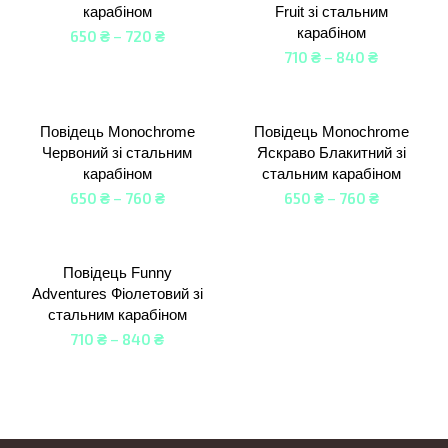
карабіном
Fruit зі стальним
карабіном
650
₴
–
720
₴
710
₴
–
840
₴
Повідець Monochrome
Повідець Monochrome
Червоний зі стальним
Яскраво Блакитний зі
карабіном
стальним карабіном
650
₴
–
760
₴
650
₴
–
760
₴
Повідець Funny
Adventures Фіолетовий зі
стальним карабіном
710
₴
–
840
₴