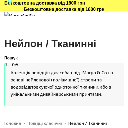
0
0
Безкоштовна доставка від 1800 грн
Безкоштовна доставка від 1800 грн
КАТАЛОГ
ПРО НАС
ДОСТАВКА/ОПЛАТА
КОНТАКТИ
Пошук
Повідці класичні
0
₴
Нейлон / Тканинні
Waterproof
Меню
Active Dog
(водостійкі)
Пошук
Нейлон /
0
₴
Тканинні
Колекція повідців для собак від Margo & Co на
Повідці-
основі нейлонової (поліамідної) стропи та
Трансформери
водовідштовхуючої однотонної тканини, або з
Нейлон /
унікальними дизайнерськими принтами.
Тканинні
Waterproof Active
Dog (водостійкі)
Анатомічні
Головна
Повідці класичні
Нейлон / Тканинні
шлеї