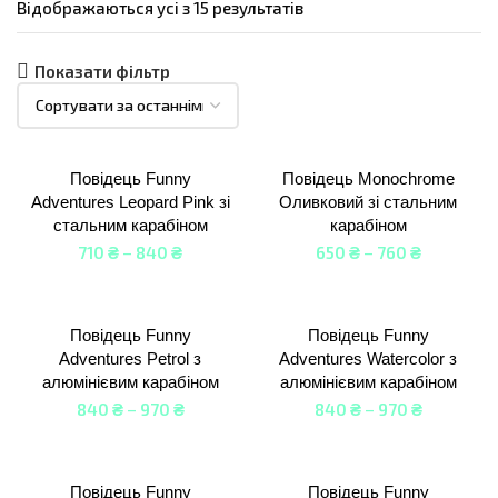
Відображаються усі з 15 результатів
Monochrome
(однотонні
тканинні)
Показати фільтр
Funny
Adventures ( з
принтами)
Повідець Funny
Повідець Monochrome
rproof Active Dog
Adventures Leopard Pink зі
Оливковий зі стальним
остійкі)
стальним карабіном
карабіном
(зі
710
₴
–
840
₴
650
₴
–
760
₴
дбиваючими
)
Happy Walk (з
Повідець Funny
Повідець Funny
принтами)
Adventures Petrol з
Adventures Watercolor з
Шлея –
алюмінієвим карабіном
алюмінієвим карабіном
Трансформер
840
₴
–
970
₴
840
₴
–
970
₴
Нашийники
Лежанки
Повідець Funny
Повідець Funny