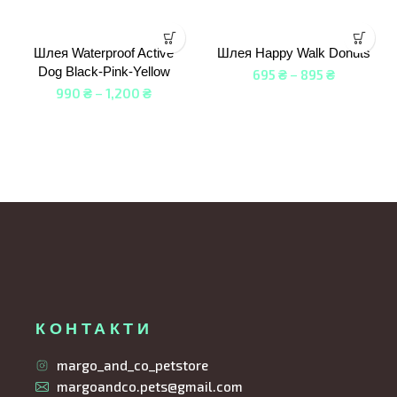
Шлея Waterproof Active
Шлея Happy Walk Donuts
Dog Black-Pink-Yellow
695
₴
–
895
₴
990
₴
–
1,200
₴
КОНТАКТИ
margo_and_co_petstore
margoandco.pets@gmail.com