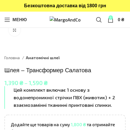
Безкоштовна доставка від 1800 грн
0
МЕНЮ
0
₴
Click to enlarge
Головна
Анатомічні шлеї
Шлея – Трансформер Салатова
1,390
₴
–
1,590
₴
Цей комплект включає 1 основу з
водонепроникної стрічки ПВХ (животик) + 2
взаємозамінні тканинні принтовані спинки.
Додайте ще товарів на суму
1,800
₴
та отримайте