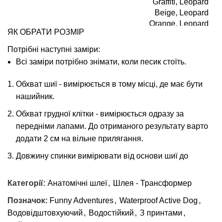
Graffiti, Leopard
Beige, Leopard
Orange, Leopard
ЯК ОБРАТИ РОЗМІР
ПРИНТ ДЛЯ СПИНКИ № 1
Pink, Monstera,
Petrol, Pink Fruit,
Потрібні наступні заміри:
Pink Military, Red
Всі заміри потрібно знімати, коли песик стоїть.
Mushrooms, Safari,
Snake, Superman,
Обхват шиї - вимірюється в тому місці, де має бути
Water, Watercolor
нашийник.
Обхват грудної клітки - вимірюється одразу за
Blue Tropics,
передніми лапами. До отриманого результату варто
Comics, Donuts,
додати 2 см на вільне прилягання.
Graffiti, Leopard
Beige, Leopard
Довжину спинки вимірювати від основи шиї до
Orange, Leopard
початку хвоста.
ПРИНТ ДЛЯ СПИНКИ № 2
Pink, Monstera,
Категорії:
Анатомічні шлеї
,
Шлея - Трансформер
Petrol, Pink Fruit,
Pink Military, Red
Позначок:
Funny Adventures
,
Waterproof Active Dog
,
Mushrooms, Safari,
Водовідштовхуючий
,
Водостійкий
,
З принтами
,
Snake, Superman,
Обхват
Обхват
Довжина