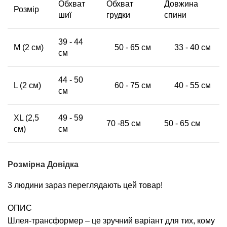
Обхват
Обхват
Довжина
Розмір
шиї
грудки
спини
39 - 44
M (2 см)
50 - 65 см
33 - 40 см
см
44 - 50
L (2 см)
60 - 75 см
40 - 55 см
см
XL (2,5
49 - 59
70 -85 см
50 - 65 см
см)
см
Розмірна Довідка
3
людини зараз переглядають цей товар!
ОПИС
Шлея-трансформер – це зручний варіант для тих, кому