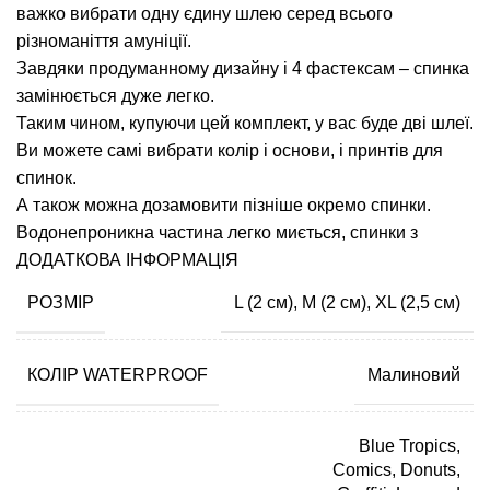
важко вибрати одну єдину шлею серед всього
різноманіття амуніції.
Завдяки продуманному дизайну і 4 фастексам – спинка
замінюється дуже легко.
Таким чином, купуючи цей комплект, у вас буде дві шлеї.
Ви можете самі вибрати колір і основи, і принтів для
спинок.
А також можна дозамовити пізніше окремо спинки.
Водонепроникна частина легко миється, спинки з
водовідштовхуючої тканини – легко можна витирати
ДОДАТКОВА ІНФОРМАЦІЯ
вологими серветками від бруду або прати при
РОЗМІР
L (2 см), M (2 см), XL (2,5 см)
необхідності.
КОЛІР WATERPROOF
Малиновий
Blue Tropics,
Comics, Donuts,