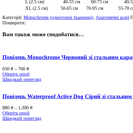
L (2.5 см)
40-55 см
60-75 см
40-55
XL (2.5 см)
50-65 см
70-95 см
55-70 
Категорії:
Monochrome (однотонні тканинні)
,
Анатомічні шлеї
П
Поширити:
Вам також може сподобатися…
Повідець Monochrome Червоний зі стальним кара
650
₴
–
760
₴
Оберіть опції
Швидкий перегляд
Повідець Waterproof Active Dog Сірий зі стальни
880
₴
–
1,300
₴
Оберіть опції
Швидкий перегляд