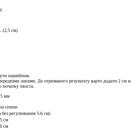
ку
L (2,5 см)
 бути нашийник.
 передніми лапами. До отриманого результату варто додати 2 см н
 початку хвоста.
25 мм
на спини
а без регулювання 5-6 см)
 см
 см