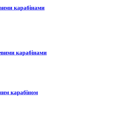
євими карабінами
евими карабінами
ьним карабіном