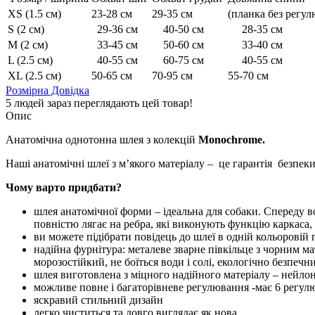
XS (1.5 см)
23-28 см
29-35 см
(планка без регул
S (2 см)
29-36 см
40-50 см
28-35 см
M (2 см)
33-45 см
50-60 см
33-40 см
L (2.5 см)
40-55 см
60-75 см
40-55 см
XL (2.5 см)
50-65 см
70-95 см
55-70 см
Розмірна Довідка
5
людей зараз переглядають цей товар!
Опис
Анатомічна однотонна шлея з колекцій
Monochrome.
Наші анатомічні шлеї з м’якого матеріалу – це гарантія безпеки
Чому варто придбати?
шлея анатомічної форми – ідеальна для собаки. Спереду в
повністю лягає на ребра, які виконують функцію каркаса
ви можете підібрати повідець до шлеї в одній кольорові
надійна фурнітура: металеве зварне півкільце з чорним ма
морозостійкий, не боїться води і солі, екологічно безпеч
шлея виготовлена з міцного надійного матеріалу – нейлон
можливе повне і багаторівневе регулювання -має 6 регул
яскравий стильний дизайн
легко чиститься та довго виглядає як нова