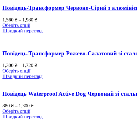
Повідець-Трансформер Червоно-Сірий з алюміні
1,560
₴
–
1,980
₴
Оберіть опції
Швидкий перегляд
Повідець-Трансформер Рожево-Салатовий зі стал
1,300
₴
–
1,720
₴
Оберіть опції
Швидкий перегляд
Повідець Waterproof Active Dog Червоний зі стал
880
₴
–
1,300
₴
Оберіть опції
Швидкий перегляд