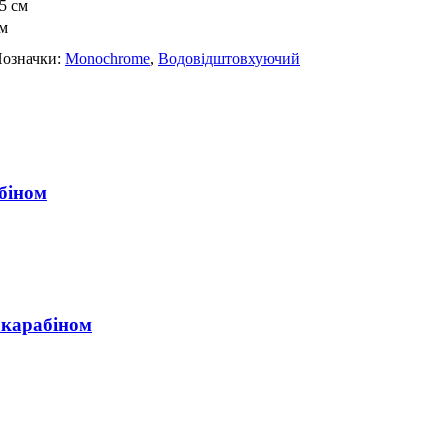
 см
см
означки:
Monochrome
,
Водовідштовхуючий
біном
м карабіном