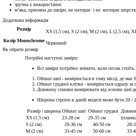
зручна у використанні
м’яка, приємна до шкіри, не натирає і не витирає шорст
Додаткова інформація
Розмір
XS (1,5 см), S (2 см), M (2 см), L (2,5 см), X
Колір Monochrome
Червоний
Як обрати розмір
Потрібні наступні заміри:
Всі заміри потрібно знімати, коли песик стоїть.
Обхват шиї - вимірюється в тому місці, де має
Обхват грудної клітки - вимірюється одразу за
Довжину спинки вимірювати від основи шиї до
Ширина стропи в даній моделі може бути 20 / 
Розмір / ширина
Обхват шиї
Обхват грудки
Довжи
XS (1.5 см)
23-28 см
29-35 см
(планк
S (2 см)
29-36 см
40-50 см
28-35
M (2 см)
33-45 см
50-60 см
33-40