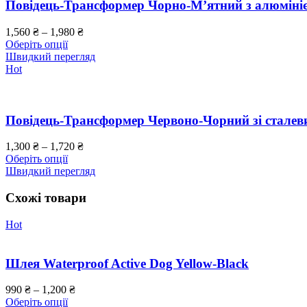
Повідець-Трансформер Чорно-М’ятний з алюміні
1,560
₴
–
1,980
₴
Оберіть опції
Швидкий перегляд
Hot
Повідець-Трансформер Червоно-Чорний зі стале
1,300
₴
–
1,720
₴
Оберіть опції
Швидкий перегляд
Схожі товари
Hot
Шлея Waterproof Active Dog Yellow-Black
990
₴
–
1,200
₴
Оберіть опції