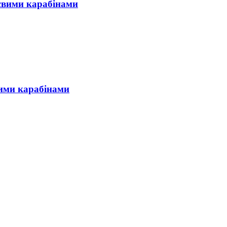
євими карабінами
вими карабінами