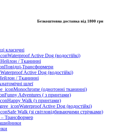
Безкоштовна доставка від 1800 грн
ці класичні
Waterproof Active Dog (водостійкі)
Нейлон / Тканинні
Повідці-Трансформери
Waterproof Active Dog (водостійкі)
Нейлон / Тканинні
Анатомічні шлеї
Monochrome (однотонні тканинні)
Funny Adventures ( з принтами)
Happy Walk (з принтами)
Waterproof Active Dog (водостійкі)
Safe Walk (зі світловідбиваючими стрічками)
 – Трансформер
ашийники
нки