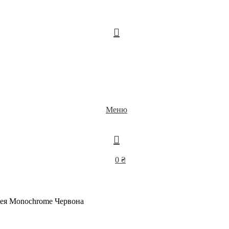
Меню
0
₴
ея Monochrome Червона