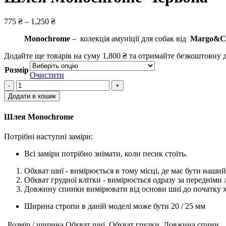
775
₴
–
1,250
₴
Monochrome
– колекція амуніції для собак від
Margo&C
Додайте ще товарів на суму
1,800
₴
та отримайте безкоштовну д
Розмір
Очистити
Додати в кошик
Шлея Monochrome
Потрібні наступні заміри:
Всі заміри потрібно знімати, коли песик стоїть.
Обхват шиї - вимірюється в тому місці, де має бути наши
Обхват грудної клітки - вимірюється одразу за передніми 
Довжину спинки вимірювати від основи шиї до початку х
Ширина стропи в даній моделі може бути 20 / 25 мм
Розмір / ширина
Обхват шиї
Обхват грудки
Довжина спини