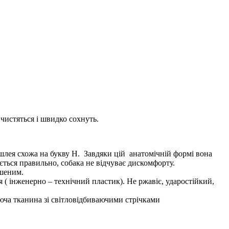
 чистяться і швидко сохнуть.
 шлея схожа на букву H. Завдяки цій анатомічній формі вона
яється правильно, собака не відчуває дискомфорту.
ршеним.
я ( інженерно – технічний пластик). Не ржавіє, ударостійкий,
уюча тканина зі світловідбиваючими стрічками