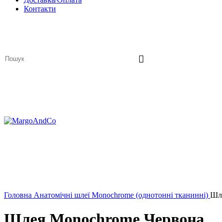
Контакти
Click to enlarge
Головна
Анатомічні шлеї
Monochrome (однотонні тканинні)
Шл
Шлея Monochrome Червона