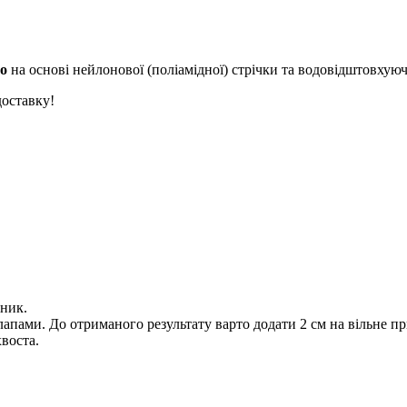
o
на основі нейлонової (поліамідної) стрічки та водовідштовхуюч
оставку!
йник.
лапами. До отриманого результату варто додати 2 см на вільне п
воста.