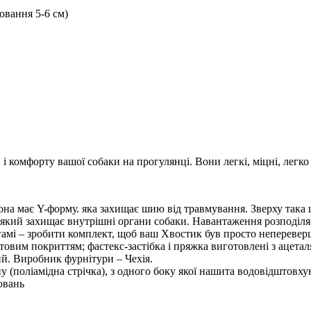
ювання 5-6 см)
 і комфорту вашої собаки на прогулянці. Вони легкі, міцні, легко
она має Y-форму. яка захищає шию від травмування. Зверху така
, який захищає внутрішні органи собаки. Навантаження розподіл
й гамі – зробити комплект, щоб ваш Хвостик був просто непереве
товим покриттям; фастекс-застібка і пряжка виготовлені з ацетал
ний. Виробник фурнітури – Чехія.
у (поліамідна стрічка), з одного боку якої нашита водовідштовх
ювань