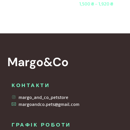
1,500
₴
–
1,920
₴
КОНТАКТИ
margo_and_co_petstore
margoandco.pets@gmail.com
ГРАФІК РОБОТИ