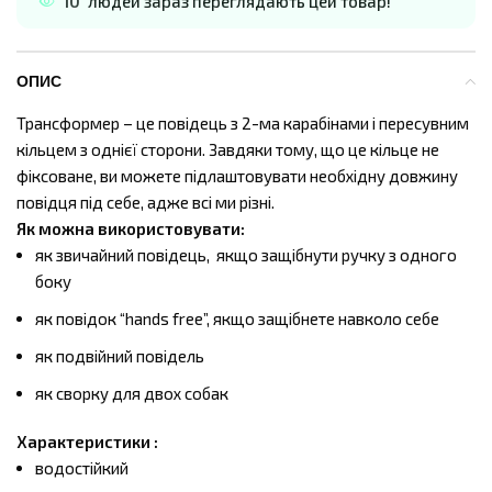
10
людей зараз переглядають цей товар!
ОПИС
Трансформер – це повідець з 2-ма карабінами і пересувним
кільцем з однієї сторони. Завдяки тому, що це кільце не
фіксоване, ви можете підлаштовувати необхідну довжину
повідця під себе, адже всі ми різні.
Як можна використовувати:
як звичайний повідець, якщо защібнути ручку з одного
боку
як повідок “hands free”, якщо защібнете навколо себе
як подвійний повідель
як сворку для двох собак
Характеристики :
водостійкий