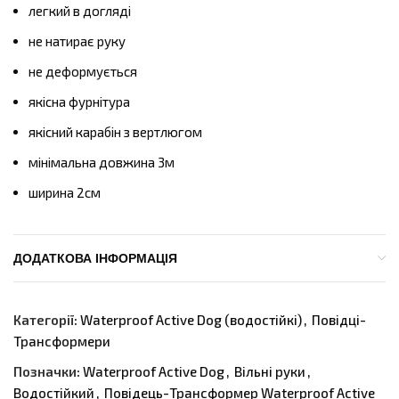
легкий в догляді
не натирає руку
не деформується
якісна фурнітура
якісний карабін з вертлюгом
мінімальна довжина 3м
ширина 2см
ДОДАТКОВА ІНФОРМАЦІЯ
Категорії:
Waterproof Active Dog (водостійкі)
,
Повідці-
Трансформери
Позначки:
Waterproof Active Dog
,
Вільні руки
,
Водостійкий
,
Повідець-Трансформер Waterproof Active