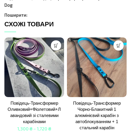
Dog
Поширити:
СХОЖІ ТОВАРИ
Повідець-Трансформер
Повідець-Трансформер
Оливковий+Фіолетовий+Л
Чорно-Блакитний 1
авандовий зі сталевими
алюмінієвий карабін з
карабінами
автоблокуванням + 1
стальний карабін
1,300
₴
–
1,720
₴