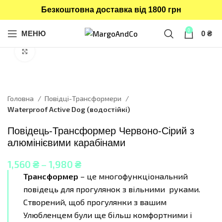
Безкоштовна доставка від 1800 грн
0
МЕНЮ
0
₴
Click to enlarge
Головна
Повідці-Трансформери
Waterproof Active Dog (водостійкі)
Повідець-Трансформер Червоно-Сірий з
алюмінієвими карабінами
1,560
₴
–
1,980
₴
Трансформер
– це многофункціональний
повідець для прогулянок з вільними руками.
Створений, щоб прогулянки з вашим
Улюбленцем були ще більш комфортними і