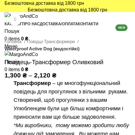
Безкоштовна доставка від 1800 грн
Безкоштовна доставка від 1800 грн
Click to enlarge
КАТАЛОГ
ПРО НАС
ДОСТАВКА/ОПЛАТА
КОНТАКТИ
NEW
Пошук
Повідці класичні
0
items
0
₴
Головна
Повідці-Трансформери
Waterproof
Меню
Waterproof Active Dog (водостійкі)
Active Dog
(водостійкі)
Повідець-Трансформер Оливковий
Пошук
Нейлон /
0
items
0
₴
Тканинні
1,300
₴
–
2,120
₴
Повідці-
Трансформер
– це многофункціональний
Трансформери
повідець для прогулянок з вільними руками.
Нейлон /
Створений, щоб прогулянки з вашим
Тканинні
Улюбленцем були ще більш комфортними і
Waterproof Active
приносили вам ще більше задоволення.
Dog (водостійкі)
*Ми виробники, тому можемо зробити любу
Анатомічні
шлеї
довжину під замовлення. Ви можете нам