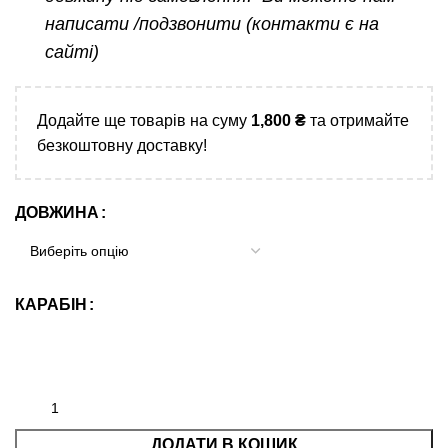
написати /подзвонити (контакти є на
Monochrome
(однотонні
сайті)
тканинні)
Funny Adventures
( з принтами)
Додайте ще товарів на суму
1,800
₴
та отримайте
безкоштовну доставку!
terproof Active Dog
одостійкі)
k (зі
ДОВЖИНА
ідбиваючими
и)
Happy Walk (з
принтами)
КАРАБІН
Шлея –
Трансформер
Нашийники
Лежанки
ДОДАТИ В КОШИК