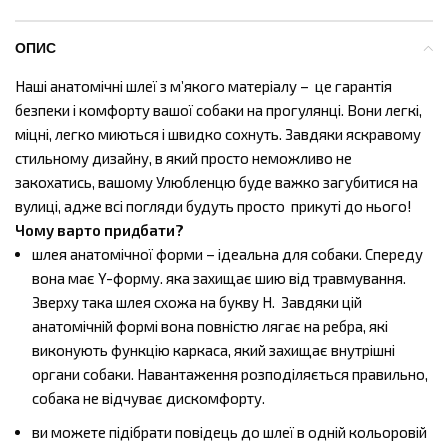
ОПИС
Наші анатомічні шлеї з м’якого матеріалу – це гарантія
безпеки і комфорту вашої собаки на прогулянці. Вони легкі,
міцні, легко миються і швидко сохнуть. Завдяки яскравому
стильному дизайну, в який просто неможливо не
закохатись, вашому Улюбленцю буде важко загубитися на
вулиці, адже всі погляди будуть просто прикуті до нього!
Чому варто придбати?
шлея анатомічної форми – ідеальна для собаки. Спереду
вона має Y-форму. яка захищає шию від травмування.
Зверху така шлея схожа на букву H. Завдяки цій
анатомічній формі вона повністю лягає на ребра,
які
виконують функцію каркаса, який захищає внутрішні
органи собаки. Навантаження розподіляється правильно,
собака не відчуває дискомфорту.
ви можете підібрати повідець до шлеї в одній кольоровій