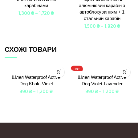
карабінами
алюмінієвий карабін з
автоблокуванням + 1
1,300
₴
–
1,720
₴
стальний карабін
1,500
₴
–
1,920
₴
СХОЖІ ТОВАРИ
HOT
Шлея Waterproof Active
Шлея Waterproof Active
Dog Khaki-Violet
Dog Violet-Lavender
990
₴
–
1,200
₴
990
₴
–
1,200
₴