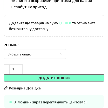
тканини з яскравими принтами для ваших
незабутніх пригод.
Додайте ще товарів на суму
1,800
₴
та отримайте
безкоштовну доставку!
РОЗМІР
ДОДАТИ В КОШИК
Розмірна Довідка
3
людини зараз переглядають цей товар!