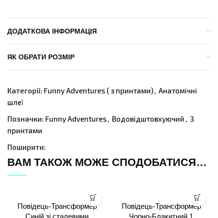
ДОДАТКОВА ІНФОРМАЦІЯ
ЯК ОБРАТИ РОЗМІР
Категорії:
Funny Adventures ( з принтами)
,
Анатомічні
шлеї
Позначки:
Funny Adventures
,
Водовідштовхуючий
,
З
принтами
Поширити:
ВАМ ТАКОЖ МОЖЕ СПОДОБАТИСЯ…
Повідець-Трансформер
Повідець-Трансформер
Синій зі сталевими
Чорно-Блакитний 1