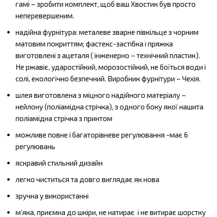
гамі – зробити комплект, щоб ваш Хвостик був просто
неперевершеним.
надійна фурнітура: металеве зварне півкільце з чорним
матовим покриттям; фастекс-застібка і пряжка
виготовлені з ацеталя ( інженерно – технічний пластик).
Не ржавіє, ударостійкий, морозостійкий, не боїться води і
солі, екологічно безпечний. Виробник фурнітури – Чехія.
шлея виготовлена з міцного надійного матеріалу –
нейлону (поліамідна стрічка), з одного боку якої нашита
поліамідна стрічка з принтом
можливе повне і багаторівневе регулювання -має 6
регулювань
яскравий стильний дизайн
легко чиститься та довго виглядає як нова
зручна у використанні
м’яка, приємна до шкіри, не натирає і не витирає шорстку