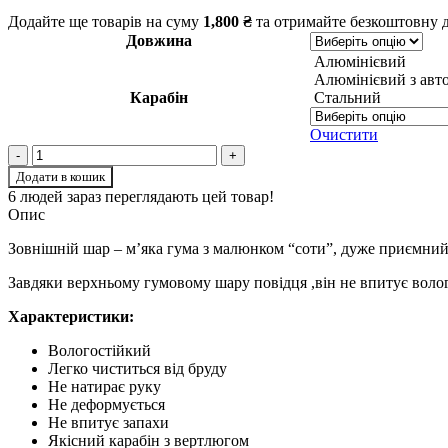
Додайте ще товарів на суму
1,800
₴
та отримайте безкоштовну д
Довжина
Алюмінієвий
Алюмінієвий з авт
Карабін
Стальний
Очистити
Додати в кошик
6
людей зараз переглядають цей товар!
Опис
Зовнішній шар – м’яка гума з малюнком “соти”, дуже приємний н
Завдяки верхньому гумовому шару повідця ,він не впитує волог
Характеристики:
Вологостійкий
Легко чиститься від бруду
Не натирає руку
Не деформується
Не впитує запахи
Якісний карабін з вертлюгом