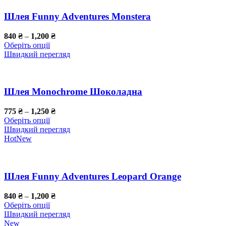
Шлея Funny Adventures Monstera
840
₴
–
1,200
₴
Оберіть опції
Швидкий перегляд
Шлея Monochrome Шоколадна
775
₴
–
1,250
₴
Оберіть опції
Швидкий перегляд
Hot
New
Шлея Funny Adventures Leopard Orange
840
₴
–
1,200
₴
Оберіть опції
Швидкий перегляд
New