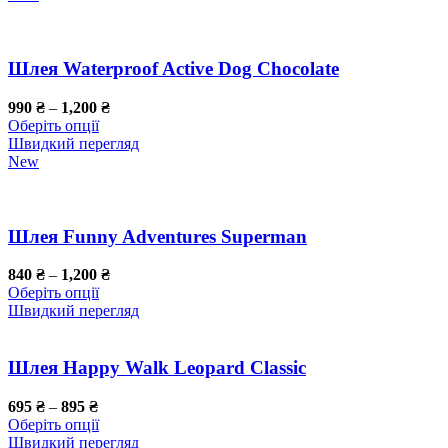
Шлея Waterproof Active Dog Chocolate
990
₴
–
1,200
₴
Оберіть опції
Швидкий перегляд
New
Шлея Funny Adventures Superman
840
₴
–
1,200
₴
Оберіть опції
Швидкий перегляд
Шлея Happy Walk Leopard Classic
695
₴
–
895
₴
Оберіть опції
Швидкий перегляд