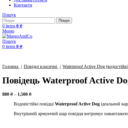
Контакти
Пошук
Пошук
0
items
0
₴
Меню
Пошук
0
items
0
₴
Click to enlarge
Головна
Повідці класичні
Waterproof Active Dog (водостійк
Повідець Waterproof Active D
880
₴
–
1,500
₴
Водовістійкі повідці
Waterproof Active Dog
ідеальний вар
Внутрішній армуючий шар повідця витримує навантажен