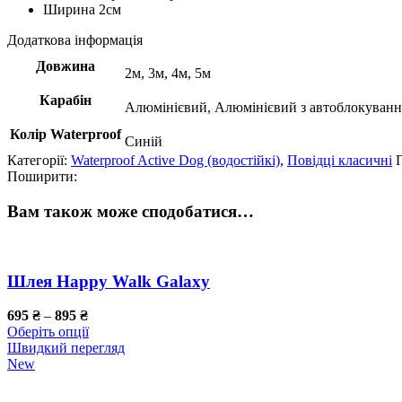
Ширина 2см
Додаткова інформація
Довжина
2м, 3м, 4м, 5м
Карабін
Алюмінієвий, Алюмінієвий з автоблокуванн
Колір Waterproof
Синій
Категорії:
Waterproof Active Dog (водостійкі)
,
Повідці класичні
Поширити:
Вам також може сподобатися…
Шлея Happy Walk Galaxy
695
₴
–
895
₴
Оберіть опції
Швидкий перегляд
New