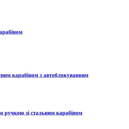
карабіном
ієвим карабіном з автоблокуванням
ою ручкою зі стальним карабіном