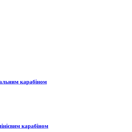
стальним карабіном
мінієвим карабіном