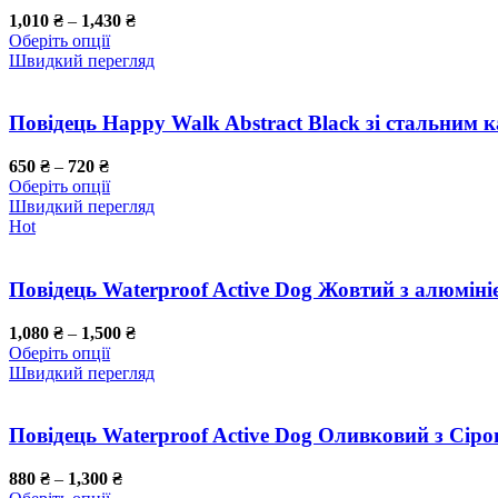
1,010
₴
–
1,430
₴
Оберіть опції
Швидкий перегляд
Повідець Happy Walk Abstract Black зі стальним 
650
₴
–
720
₴
Оберіть опції
Швидкий перегляд
Hot
Повідець Waterproof Active Dog Жовтий з алюмін
1,080
₴
–
1,500
₴
Оберіть опції
Швидкий перегляд
Повідець Waterproof Active Dog Оливковий з Сір
880
₴
–
1,300
₴