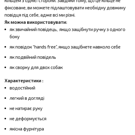
кільцем з однієї сторони. Завдяки тому, що це кільце не
фіксоване, ви можете підлаштовувати необхідну довжину
повідця під себе, адже всі ми різні.
Як можна використовувати:
як звичайний повідець, якщо защібнути ручку з одного
боку
як повідок “hands free”, якщо защібнете навколо себе
як подвійний повідель
як сворку для двох собак
Характеристики :
водостійкий
легкий в догляді
не натирає руку
не деформується
якісна фурнітура