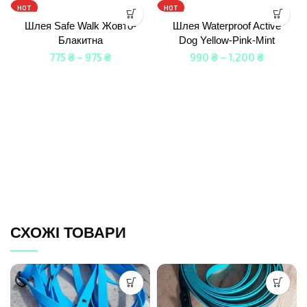
HOT
HOT
Шлея Safe Walk Жовто-
Шлея Waterproof Active
Блакитна
Dog Yellow-Pink-Mint
775
₴
–
975
₴
990
₴
–
1,200
₴
СХОЖІ ТОВАРИ