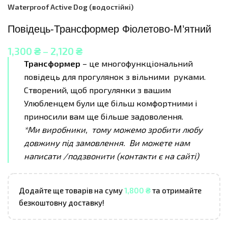
Waterproof Active Dog (водостійкі)
Повідець-Трансформер Фіолетово-М’ятний
1,300
₴
–
2,120
₴
Трансформер
– це многофункціональний
повідець для прогулянок з вільними руками.
Створений, щоб прогулянки з вашим
Улюбленцем були ще більш комфортними і
приносили вам ще більше задоволення.
*Ми виробники, тому можемо зробити любу
довжину під замовлення. Ви можете нам
написати /подзвонити (контакти є на сайті)
Додайте ще товарів на суму
1,800
₴
та отримайте
безкоштовну доставку!