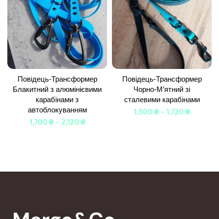
Повідець-Трансформер
Повідець-Трансформер
Блакитний з алюмінієвими
Чорно-М’ятний зі
карабінами з
сталевими карабінами
автоблокуванням
1,300
₴
–
1,720
₴
1,700
₴
–
2,120
₴