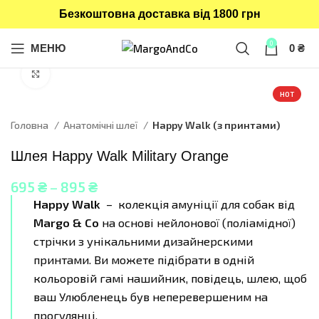
Безкоштовна доставка від 1800 грн
0
МЕНЮ
0
₴
Click to enlarge
HOT
Головна
Анатомічні шлеї
Happy Walk (з принтами)
Шлея Happy Walk Military Orange
695
₴
–
895
₴
Happy Walk
– колекція амуніції для собак від
Margo & Co
на основі нейлонової (поліамідної)
стрічки з унікальними дизайнерскими
принтами. Ви можете підібрати в одній
кольоровій гамі нашийник, повідець, шлею, щоб
ваш Улюбленець був неперевершеним на
прогулянці.