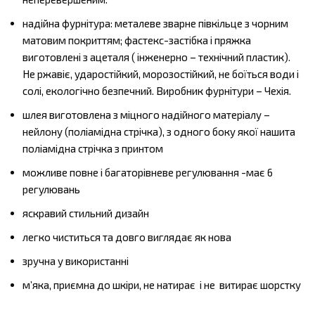
надійна фурнітура: металеве зварне півкільце з чорним
матовим покриттям; фастекс-застібка і пряжка
виготовлені з ацеталя ( інженерно – технічний пластик).
Не ржавіє, ударостійкий, морозостійкий, не боїться води і
солі, екологічно безпечний. Виробник фурнітури – Чехія.
шлея виготовлена з міцного надійного матеріалу –
нейлону (поліамідна стрічка), з одного боку якої нашита
поліамідна стрічка з принтом
можливе повне і багаторівневе регулювання -має 6
регулювань
яскравий стильний дизайн
легко чиститься та довго виглядає як нова
зручна у використанні
м’яка, приємна до шкіри, не натирає і не витирає шорстку