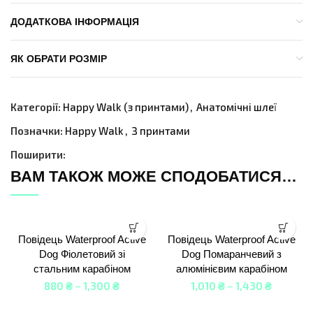
ДОДАТКОВА ІНФОРМАЦІЯ
ЯК ОБРАТИ РОЗМІР
Категорії:
Happy Walk (з принтами)
,
Анатомічні шлеї
Позначки:
Happy Walk
,
З принтами
Поширити:
ВАМ ТАКОЖ МОЖЕ СПОДОБАТИСЯ…
Повідець Waterproof Active
Повідець Waterproof Active
Dog Фіолетовий зі
Dog Помаранчевий з
стальним карабіном
алюмінієвим карабіном
880
₴
–
1,300
₴
1,010
₴
–
1,430
₴