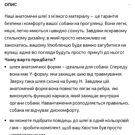
ОПИС
Наші анатомічні шлеї з м’якого матеріалу – це гарантія
безпеки і комфорту вашої собаки на прогулянці. Вони легкі,
міцні, легко миються і швидко сохнуть. Завдяки яскравому
стильному дизайну, в який просто неможливо не
закохатись, вашому Улюбленцю буде важко загубитися на
вулиці, адже всі погляди будуть просто прикуті до нього!
Чому варто придбати?
шлея анатомічної форми – ідеальна для собаки. Спереду
вона має Y-форму. яка захищає шию від травмування.
Зверху така шлея схожа на букву H. Завдяки цій
анатомічній формі вона повністю лягає на ребра,
які
виконують функцію каркаса, який захищає внутрішні
органи собаки. Навантаження розподіляється правильно,
собака не відчуває дискомфорту.
ви можете підібрати повідець до шлеї в одній кольоровій
гамі – зробити комплект, щоб ваш Хвостик був просто
неперевершеним.